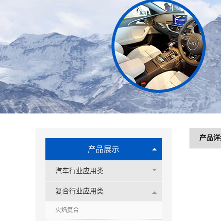
产品详
产品展示
汽车行业应用类
复合行业应用类
火焰复合