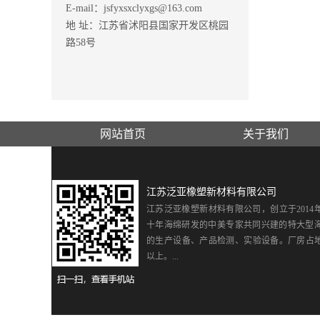
E-mail：jsfyxsxclyxgs@163.com
地 址：江苏省沭阳县国家开发区桃园
路58号
网站首页
关于我们
江苏泛亚橡塑新材料有限公司
江苏泛亚橡塑新材料有限公司，创立于201
十年海绵研发的中美专家共同兴建的特大型
的生产设备、产品检测、实验设备。厂房占地12
以上。...