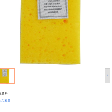
>
没资料
火焰复合