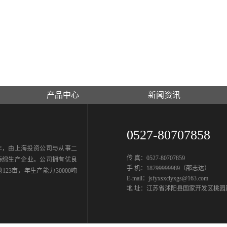
产品中心
新闻资讯
0527-80707858
4年，由上海投资公司与从事二
传 真：0527-80707859
海绵生产企业。公司拥有优良
手 机：18799999989（邵志达）
3亩，年生产能力30000吨
E-mail：jsfyxsxclyxgs@163.com
地 址：江苏省沭阳县国家开发区桃园路